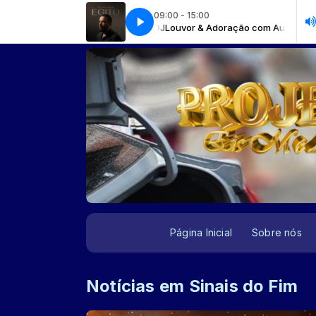
09:00 - 15:00
Louvor & Adoração com Auto DJ
ISaias Saad - Egito
ISaias Saad - Egito
Louvor & Adoração com Auto DJ
Página Inicial
Sobre nós
Notícias em Sinais do Fim