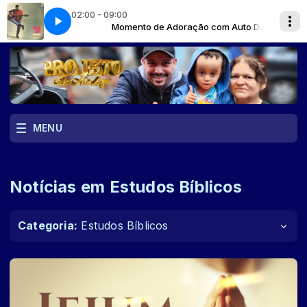
02:00 - 09:00
 com Auto DJ
ra
Ouvinte Jorge Baterra
Momento de Adoração com Auto DJ
MENU
Notícias em Estudos Bíblicos
Categoria:
Estudos Bíblicos